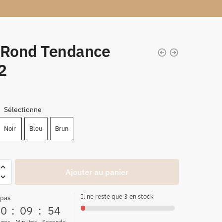
 Rond Tendance
2
Sélectionne
:
Noir
Bleu
Brun
Ajouter au panier
Il ne reste que 3 en stock
 pas
00
:
09
:
53
ures
Minutes
Seconde