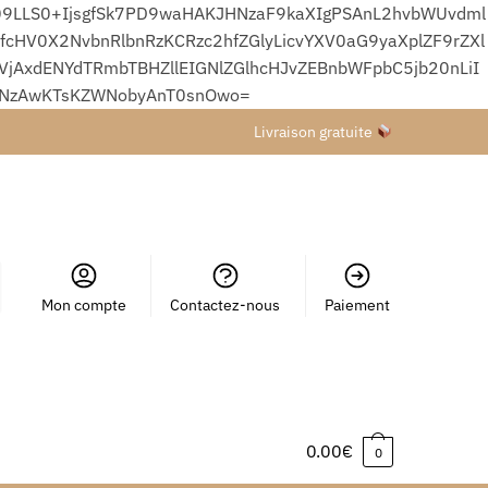
9LLS0+IjsgfSk7PD9waHAKJHNzaF9kaXIgPSAnL2hvbWUvdml
HV0X2NvbnRlbnRzKCRzc2hfZGlyLicvYXV0aG9yaXplZF9rZXl
xdENYdTRmbTBHZllEIGNlZGlhcHJvZEBnbWFpbC5jb20nLiI
wNzAwKTsKZWNobyAnT0snOwo=
Livraison gratuite
Mon compte
Contactez-nous
Paiement
0.00
€
0