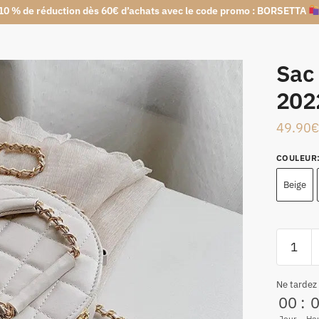
10 % de réduction dès 60€ d’achats avec le code promo : BORSETTA
Sac
202
49.90
€
COULEUR
Beige
Ne tardez
00
:
Jour
He