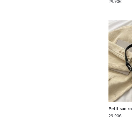
29.90
€
Petit sac r
29.90
€