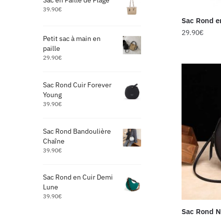
Sac en Paille de Plage
39.90
€
Sac Rond e
29.90
€
Petit sac à main en
paille
29.90
€
Sac Rond Cuir Forever
Young
39.90
€
Sac Rond Bandoulière
Chaîne
39.90
€
Sac Rond en Cuir Demi
Lune
39.90
€
Sac Rond N