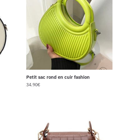
Petit sac rond en cuir fashion
34.90
€