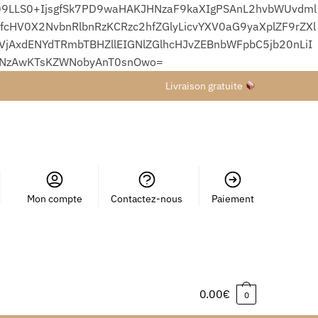
9LLS0+IjsgfSk7PD9waHAKJHNzaF9kaXIgPSAnL2hvbWUvdml
HV0X2NvbnRlbnRzKCRzc2hfZGlyLicvYXV0aG9yaXplZF9rZXl
xdENYdTRmbTBHZllEIGNlZGlhcHJvZEBnbWFpbC5jb20nLiI
wNzAwKTsKZWNobyAnT0snOwo=
Livraison gratuite
Mon compte
Contactez-nous
Paiement
0.00
€
0