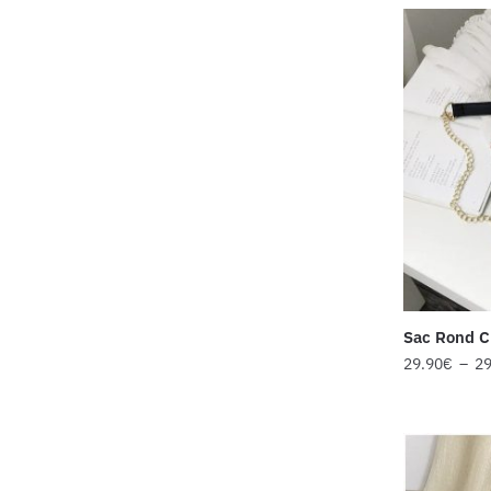
Sac Rond Cu
29.90
€
–
29