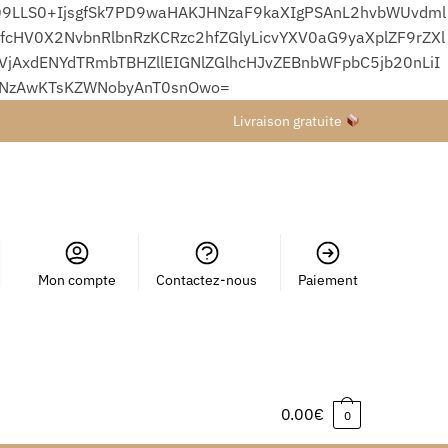
9LLS0+IjsgfSk7PD9waHAKJHNzaF9kaXIgPSAnL2hvbWUvdml
HV0X2NvbnRlbnRzKCRzc2hfZGlyLicvYXV0aG9yaXplZF9rZXl
xdENYdTRmbTBHZllEIGNlZGlhcHJvZEBnbWFpbC5jb20nLiI
wNzAwKTsKZWNobyAnT0snOwo=
Livraison gratuite
Mon compte
Contactez-nous
Paiement
0.00
€
0