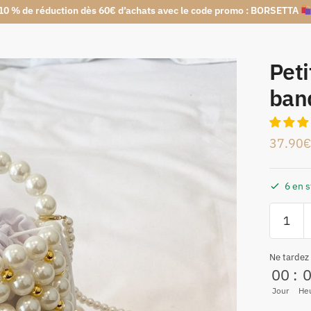
10 % de réduction dès 60€ d’achats avec le code promo : BORSETTA
Peti
band
37.90
€
6 en 
Ne tardez
00
:
Jour
He