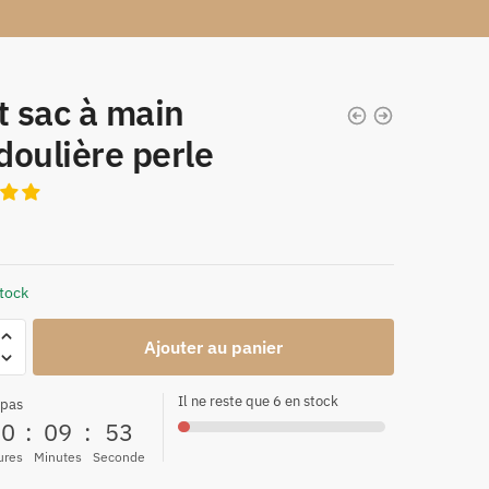
t sac à main
oulière perle
stock
Ajouter au panier
Il ne reste que 6 en stock
 pas
00
:
09
:
52
ures
Minutes
Seconde