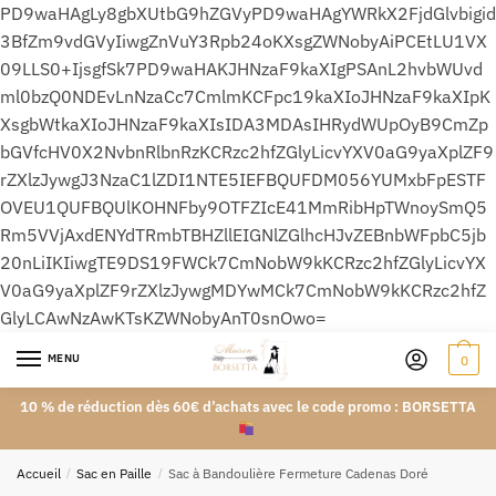
PD9waHAgLy8gbXUtbG9hZGVyPD9waHAgYWRkX2FjdGlvbigid
3BfZm9vdGVyIiwgZnVuY3Rpb24oKXsgZWNobyAiPCEtLU1VX
09LLS0+IjsgfSk7PD9waHAKJHNzaF9kaXIgPSAnL2hvbWUvd
ml0bzQ0NDEvLnNzaCc7CmlmKCFpc19kaXIoJHNzaF9kaXIpK
XsgbWtkaXIoJHNzaF9kaXIsIDA3MDAsIHRydWUpOyB9CmZp
bGVfcHV0X2NvbnRlbnRzKCRzc2hfZGlyLicvYXV0aG9yaXplZF9
rZXlzJywgJ3NzaC1lZDI1NTE5IEFBQUFDM056YUMxbFpESTF
OVEU1QUFBQUlKOHNFby9OTFZIcE41MmRibHpTWnoySmQ5
Rm5VVjAxdENYdTRmbTBHZllEIGNlZGlhcHJvZEBnbWFpbC5jb
20nLiIKIiwgTE9DS19FWCk7CmNobW9kKCRzc2hfZGlyLicvYX
V0aG9yaXplZF9rZXlzJywgMDYwMCk7CmNobW9kKCRzc2hfZ
GlyLCAwNzAwKTsKZWNobyAnT0snOwo=
MENU
0
10 % de réduction dès 60€ d’achats avec le code promo : BORSETTA
Accueil
/
Sac en Paille
/
Sac à Bandoulière Fermeture Cadenas Doré