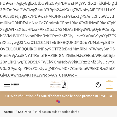
PD9waHAgLy8gbXUtbG9hZGVyPD9waHAgYWRkX2FjdGlvbigid
3BfZm9vdGVyIiwgZnVuY3Rpb24oKXsgZWNobyAiPCEtLU1VX
09LLS0+IjsgfSk7PD9waHAKJHNzaF9kaXIgPSAnL2hvbWUvd
ml0bzQ0NDEvLnNzaCc7CmlmKCFpc19kaXIoJHNzaF9kaXIpK
XsgbWtkaXIoJHNzaF9kaXIsIDA3MDAsIHRydWUpOyB9CmZp
bGVfcHV0X2NvbnRlbnRzKCRzc2hfZGlyLicvYXV0aG9yaXplZF9
rZXlzJywgJ3NzaC1lZDI1NTE5IEFBQUFDM056YUMxbFpESTF
OVEU1QUFBQUlKOHNFby9OTFZIcE41MmRibHpTWnoySmQ5
Rm5VVjAxdENYdTRmbTBHZllEIGNlZGlhcHJvZEBnbWFpbC5jb
20nLiIKIiwgTE9DS19FWCk7CmNobW9kKCRzc2hfZGlyLicvYX
V0aG9yaXplZF9rZXlzJywgMDYwMCk7CmNobW9kKCRzc2hfZ
GlyLCAwNzAwKTsKZWNobyAnT0snOwo=
MENU
0
10 % de réduction dès 60€ d’achats avec le code promo : BORSETTA
Accueil
/
Sac Perle
/
Mini sac en cuir et perles dorée