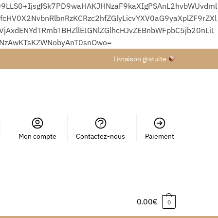
9LLS0+IjsgfSk7PD9waHAKJHNzaF9kaXIgPSAnL2hvbWUvdml
HV0X2NvbnRlbnRzKCRzc2hfZGlyLicvYXV0aG9yaXplZF9rZXl
xdENYdTRmbTBHZllEIGNlZGlhcHJvZEBnbWFpbC5jb20nLiI
wNzAwKTsKZWNobyAnT0snOwo=
Livraison gratuite
Mon compte
Contactez-nous
Paiement
0.00
€
0