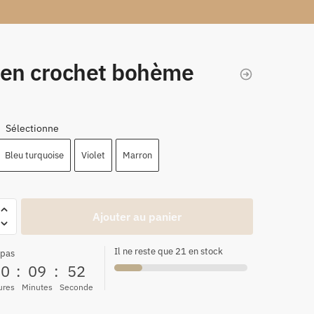
 en crochet bohème
Sélectionne
:
Bleu turquoise
Violet
Marron
Ajouter au panier
Il ne reste que 21 en stock
 pas
00
:
09
:
51
ures
Minutes
Seconde