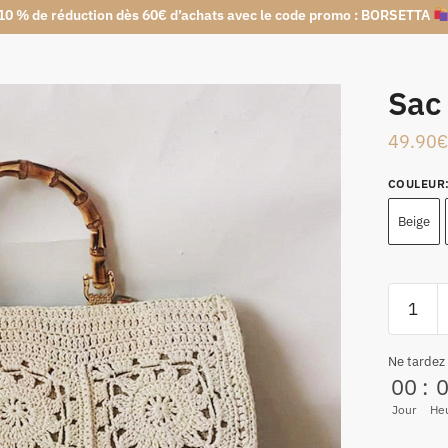
10 % de réduction dès 60€ d’achats avec le code promo : BORSETTA
Sac
49.90
€
COULEUR
Beige
Ne tardez
00
:
Jour
He