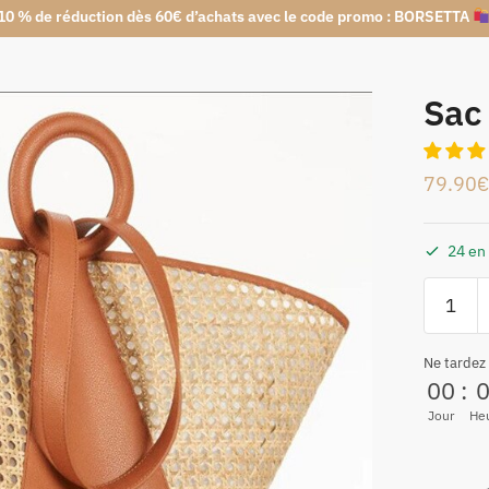
10 % de réduction dès 60€ d’achats avec le code promo : BORSETTA
Sac 
79.90
€
24 en
Ne tardez
00
:
Jour
He