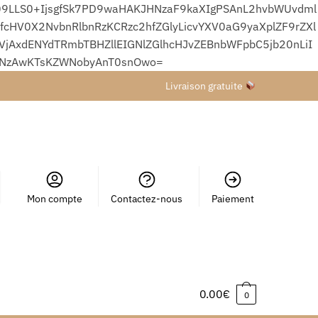
9LLS0+IjsgfSk7PD9waHAKJHNzaF9kaXIgPSAnL2hvbWUvdml
HV0X2NvbnRlbnRzKCRzc2hfZGlyLicvYXV0aG9yaXplZF9rZXl
xdENYdTRmbTBHZllEIGNlZGlhcHJvZEBnbWFpbC5jb20nLiI
wNzAwKTsKZWNobyAnT0snOwo=
Livraison gratuite
Mon compte
Contactez-nous
Paiement
0.00
€
0