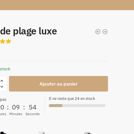
de plage luxe
 stock
Ajouter au panier
Il ne reste que 24 en stock
 pas
00
:
09
:
53
ures
Minutes
Seconde