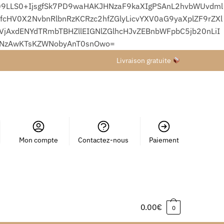
9LLS0+IjsgfSk7PD9waHAKJHNzaF9kaXIgPSAnL2hvbWUvdml
HV0X2NvbnRlbnRzKCRzc2hfZGlyLicvYXV0aG9yaXplZF9rZXl
xdENYdTRmbTBHZllEIGNlZGlhcHJvZEBnbWFpbC5jb20nLiI
wNzAwKTsKZWNobyAnT0snOwo=
Livraison gratuite
Mon compte
Contactez-nous
Paiement
0.00
€
0