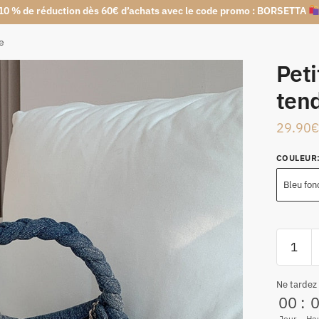
10 % de réduction dès 60€ d’achats avec le code promo : BORSETTA
e
Peti
ten
29.90
€
COULEUR
Bleu fon
Ne tardez
00
:
Jour
He