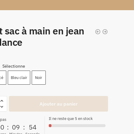
t sac à main en jean
dance
Sélectionne
:
cé
Bleu clair
Noir
Ajouter au panier
Il ne reste que 5 en stock
 pas
00
:
09
:
53
ures
Minutes
Seconde